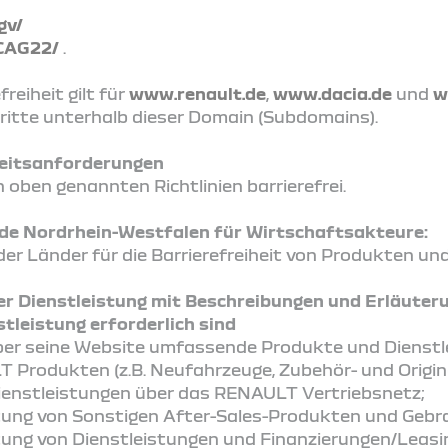
gv/
CAG22/
.
reiheit gilt für
www.renault.de
,
www.dacia.de
und
w
ritte unterhalb dieser Domain (Subdomains).
iheitsanforderungen
 oben genannten Richtlinien barrierefrei.
 Nordrhein-Westfalen für Wirtschaftsakteure:
r Länder für die Barrierefreiheit von Produkten un
er Dienstleistung mit Beschreibungen und Erläuter
tleistung erforderlich sind
er seine Website umfassende Produkte und Dienst
 Produkten (z.B. Neufahrzeuge, Zubehör- und Origina
enstleistungen über das RENAULT Vertriebsnetz;
itung von Sonstigen After-Sales-Produkten und Geb
tung von Dienstleistungen und Finanzierungen/Leasi