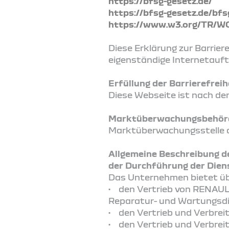
https://bfsg-gesetz.de/
https://bfsg-gesetz.de/bfs
https://www.w3.org/TR/W
Diese Erklärung zur Barrieref
eigenständige Internetauft
Erfüllung der Barrierefre
Diese Webseite ist nach den
Marktüberwachungsbehörde
Marktüberwachungsstelle de
Allgemeine Beschreibung d
der Durchführung der Diens
Das Unternehmen bietet üb
• den Vertrieb von RENAULT
Reparatur- und Wartungsdi
• den Vertrieb und Verbre
• den Vertrieb und Verbrei