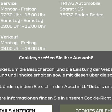
Service
TRI AG Automobile
Montag - Freitag
Saarstr. 15
07:30 Uhr - 18:00 Uhr
76532 Baden-Baden
Samstag - Samstag
09:00 Uhr - 16:00 Uhr
Verkauf
Montag - Freitag
09:00 Uhr - 18:00 Uhr
Samstag - Samstag
Cookies, treffen Sie Ihre Auswahl!
09:00 Uhr - 13:00 Uhr
ies, um die Besucherzahl und die Leistung der Webs
Lager, Teile, Zubehör
ng und Inhalte erhalten sowie mit diesen über die s
Montag - Freitag
07:30 Uhr - 16:30 Uhr
it ändern, indem Sie sich in den Abschnitt "Details a
re Informationen finden Sie in unseren
Cookie-Richtl
Barrierefreiheit
Impressum
© 2026 Dacia
TAILS ANZEIGEN
COOKIES ABLE