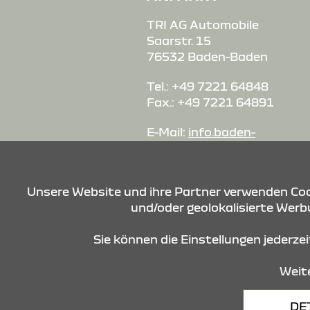
TRI AG Automobile
Saarstr. 15
76532 Baden-Baden
Tel.: +49 7221 64848
Fax.: +49 7221 64891
E-Mail:
info.baden-
baden@tri.ag
Unsere Website und ihre Partner verwenden Cook
und/oder geolokalisierte Werbu
Sie können die Einstellungen jederze
Weite
Datenschutz
Cookies
DE