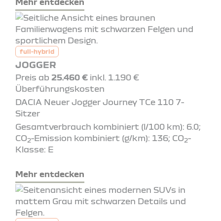
Mehr entdecken
full-hybrid
JOGGER
Preis ab
25.460 €
inkl. 1.190 €
Überführungskosten
DACIA Neuer Jogger Journey TCe 110 7-
Sitzer
Gesamtverbrauch kombiniert (l/100 km): 6.0;
CO
-Emission kombiniert (g/km): 136; CO
-
2
2
Klasse: E
Mehr entdecken