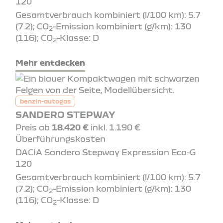
120
Gesamtverbrauch kombiniert (l/100 km): 5.7
(7.2); CO
-Emission kombiniert (g/km): 130
2
(116); CO
-Klasse: D
2
Mehr entdecken
benzin-autogas
SANDERO STEPWAY
Preis ab
18.420 €
inkl. 1.190 €
Überführungskosten
DACIA Sandero Stepway Expression Eco-G
120
Gesamtverbrauch kombiniert (l/100 km): 5.7
(7.2); CO
-Emission kombiniert (g/km): 130
2
(116); CO
-Klasse: D
2